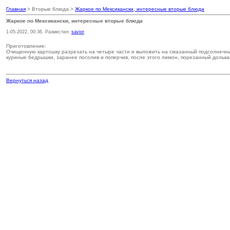
Главная
> Вторые блюда >
Жаркое по Мексикански, интересные вторые блюда
Жаркое по Мексикански, интересные вторые блюда
1-05-2022, 00:36. Разместил:
savior
Приготовление:
Очищенную картошку разрезать на четыре части и выложить на смазанный подсолнечным
куриные бедрышки, заранее посолив и поперчив, после этого лимон, порезанный дольками
Вернуться назад