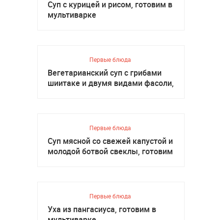
Суп с курицей и рисом, готовим в
мультиварке
Первые блюда
Вегетарианский суп с грибами
шиитаке и двумя видами фасоли,
готовим в мультиварке
Первые блюда
Суп мясной со свежей капустой и
молодой ботвой свеклы, готовим
в мультиварке
Первые блюда
Уха из пангасиуса, готовим в
мультиварке