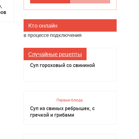
,
ров
Кто онлайн
в процессе подключения
Случайные рецепты
Первые блюда
Суп гороховый со свининой
Первые блюда
Суп из свиных ребрышек, с
гречкой и грибами