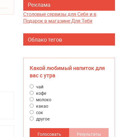
Реклама
Столовые сервизы для Себя и в
Подарок в магазине Для Тебя
Облако тегов
Какой любимый напиток для
вас с утра
чай
кофе
молоко
какао
сок
другое
Голосовать
Результаты