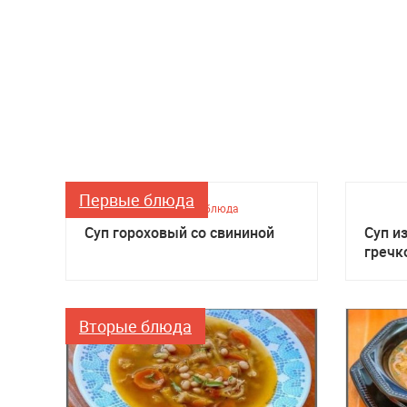
Первые блюда
Первые блюда
Суп гороховый со свининой
Суп и
гречк
Вторые блюда