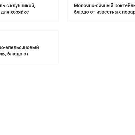
ль с клубникой,
Молочно-яичный коктейль
 для хозяйке
блюдо от известных пова
но-апельсиновый
ль, блюдо от
ных поваров