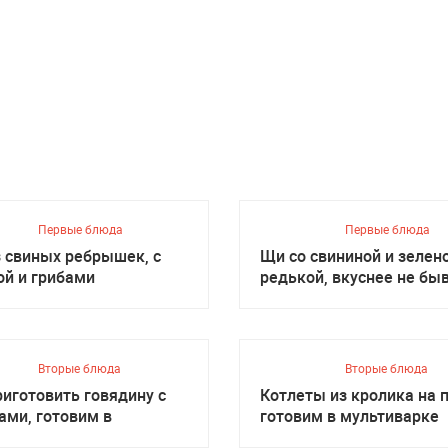
Первые блюда
Первые блюда
з свиных ребрышек, с
Щи со свининой и зелен
ой и грибами
редькой, вкуснее не бы
Вторые блюда
Вторые блюда
риготовить говядину с
Котлеты из кролика на п
ами, готовим в
готовим в мультиварке
иварке