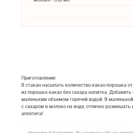
Приготовление:
В стакан насыпать количество какао-порошка отм
из порошка какао без сахара напитка. Добавить 
маленьким объемом горячей водой. В маленькой
с сахаром в молоко на воде, отлично размешать 
аппетита!
Уважаемый посетитель, Вы зашли на сайт как неза