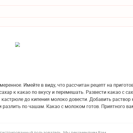
еренное. Имейте в виду, что рассчитан рецепт на пригото
сахар к какао по вкусу и перемешать. Развести какао с са
 кастрюле до кипения молоко довести. Добавить раствор 
и разлить по чашам. Какао с молоком готов. Приятного ва
регистрированный пользователь. Мы рекомендуем Вам