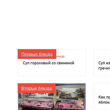
Первые блюда
Первые блюда
Суп гороховый со свининой
Суп и
гречк
Вторые блюда
Как п
яблок
мульт