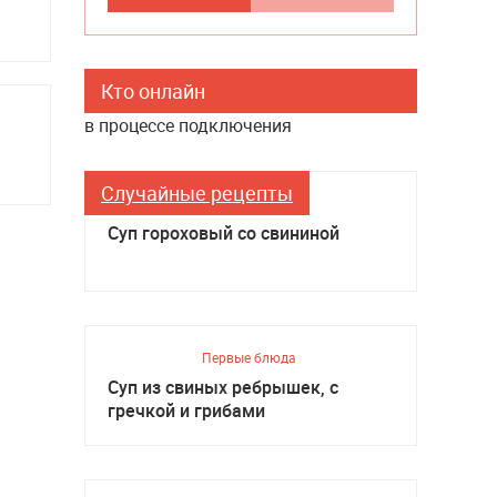
Кто онлайн
в процессе подключения
Случайные рецепты
Первые блюда
Суп гороховый со свининой
Первые блюда
Суп из свиных ребрышек, с
гречкой и грибами