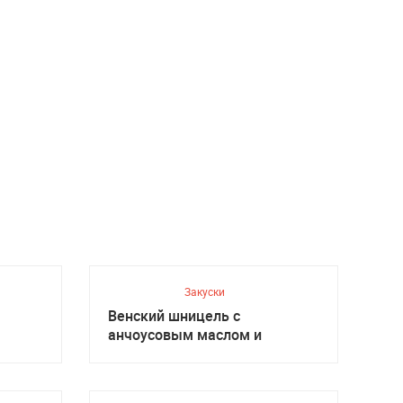
Закуски
Венский шницель с
анчоусовым маслом и
салатом, Австрийская кухня