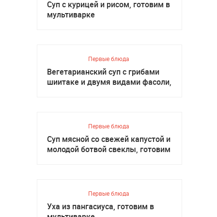
Суп с курицей и рисом, готовим в
мультиварке
Первые блюда
Вегетарианский суп с грибами
шиитаке и двумя видами фасоли,
готовим в мультиварке
Первые блюда
Суп мясной со свежей капустой и
молодой ботвой свеклы, готовим
в мультиварке
Первые блюда
Уха из пангасиуса, готовим в
мультиварке