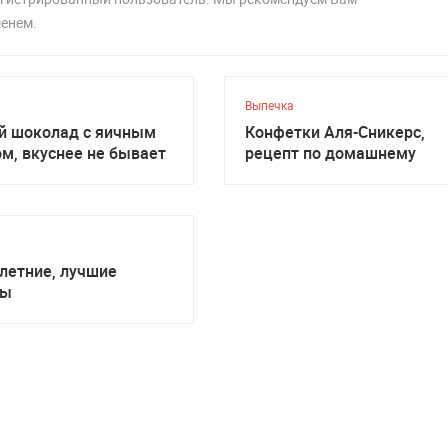
менем.
Выпечка
й шоколад с яичным
Конфетки Аля-Сникерс,
м, вкуснее не бывает
рецепт по домашнему
летние, лучшие
ты