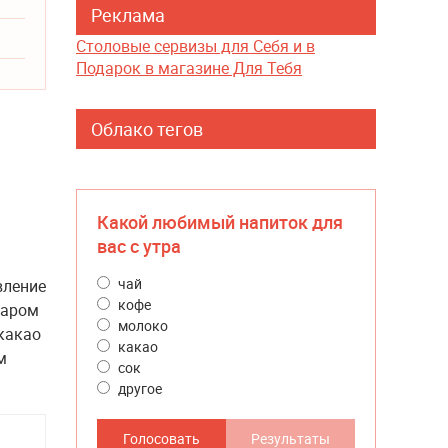
Реклама
Столовые сервизы для Себя и в
Подарок в магазине Для Тебя
Облако тегов
Какой любимый напиток для
вас с утра
чай
вление
кофе
харом
молоко
какао
какао
м
сок
другое
Голосовать
Результаты