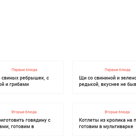
Первые блюда
Первые блюда
з свиных ребрышек, с
Щи со свининой и зелен
ой и грибами
редькой, вкуснее не бы
Вторые блюда
Вторые блюда
риготовить говядину с
Котлеты из кролика на п
ами, готовим в
готовим в мультиварке
иварке