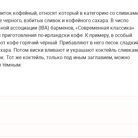
апиток кофейный, относят который в категорию со сливкам
е черного, взбитых сливок и кофейного сахара. В число
ной ассоциации (IBA) барменов, «Современная классика»
 приготовления по-ирландски кофе. К примеру, в особый
ют кофе горячий чёрный. Прибавляют в него песок сладки
хара. Потом виски вливают и украшают коктейль сливка
к. Тот же коктейль, только под иным заглавием, можно
м тёмным.