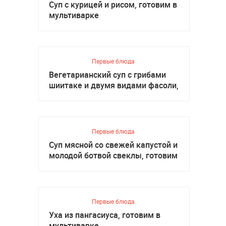
Суп с курицей и рисом, готовим в
мультиварке
Первые блюда
Вегетарианский суп с грибами
шиитаке и двумя видами фасоли,
готовим в мультиварке
Первые блюда
Суп мясной со свежей капустой и
молодой ботвой свеклы, готовим
в мультиварке
Первые блюда
Уха из пангасиуса, готовим в
мультиварке