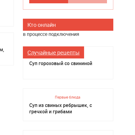
Кто онлайн
в процессе подключения
м,
Случайные рецепты
Первые блюда
Суп гороховый со свининой
Первые блюда
Суп из свиных ребрышек, с
гречкой и грибами