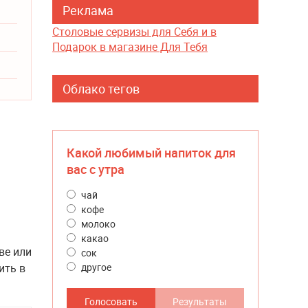
Реклама
Столовые сервизы для Себя и в
Подарок в магазине Для Тебя
Облако тегов
Какой любимый напиток для
вас с утра
чай
кофе
молоко
какао
ве или
сок
ить в
другое
Голосовать
Результаты