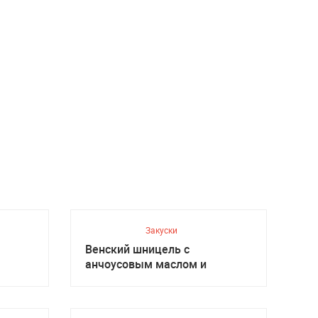
Закуски
Венский шницель с
анчоусовым маслом и
салатом, Австрийская кухня