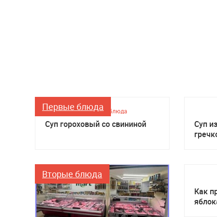
Первые блюда
Первые блюда
Суп гороховый со свининой
Суп и
гречк
Вторые блюда
Как п
яблок
мульт