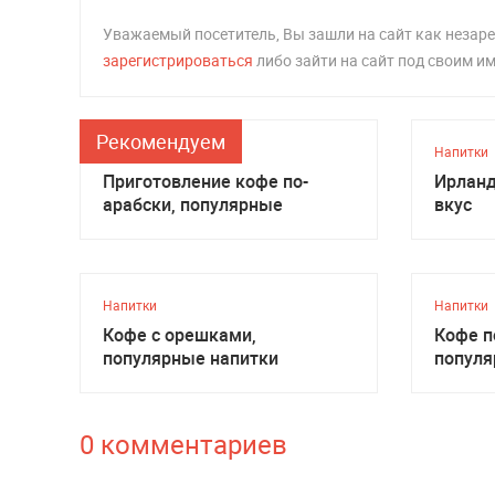
Уважаемый посетитель, Вы зашли на сайт как неза
зарегистрироваться
либо зайти на сайт под своим и
Рекомендуем
Напитки
Напитки
Приготовление кофе по-
Ирланд
арабски, популярные
вкус
напитки
Напитки
Напитки
Кофе с орешками,
Кофе п
популярные напитки
популя
0 комментариев