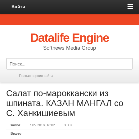
Войти
Datalife Engine
Softnews Media Group
Полная версия сайта
Салат по-мароккански из
шпината. КАЗАН МАНГАЛ со
С. Ханкишиевым
savior
7-05-2018, 18:02
3 007
Видео