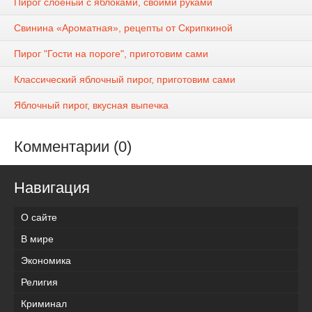
Пирог слоеный с яблоками, своими руками
Свинина «Ароматная», рецепты от Скрипкиной
Пирог "Гости на пороге", приготовим сами
Классический яблочный пирог, приготовим сами
Яблочный пирог, вкусная выпечка
Комментарии (0)
Навигация
О сайте
В мире
Экономика
Религия
Криминал