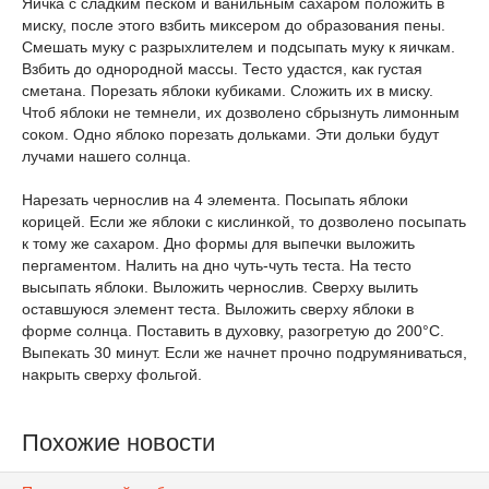
Яичка с сладким песком и ванильным сахаром положить в
миску, после этого взбить миксером до образования пены.
Смешать муку с разрыхлителем и подсыпать муку к яичкам.
Взбить до однородной массы. Тесто удастся, как густая
сметана. Порезать яблоки кубиками. Сложить их в миску.
Чтоб яблоки не темнели, их дозволено сбрызнуть лимонным
соком. Одно яблоко порезать дольками. Эти дольки будут
лучами нашего солнца.
Нарезать чернослив на 4 элемента. Посыпать яблоки
корицей. Если же яблоки с кислинкой, то дозволено посыпать
к тому же сахаром. Дно формы для выпечки выложить
пергаментом. Налить на дно чуть-чуть теста. На тесто
высыпать яблоки. Выложить чернослив. Сверху вылить
оставшуюся элемент теста. Выложить сверху яблоки в
форме солнца. Поставить в духовку, разогретую до 200°С.
Выпекать 30 минут. Если же начнет прочно подрумяниваться,
накрыть сверху фольгой.
Похожие новости