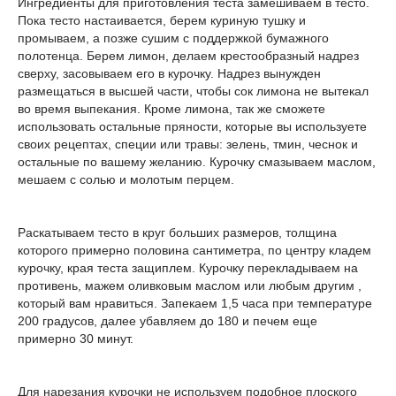
Ингредиенты для приготовления теста замешиваем в тесто.
Пока тесто настаивается, берем куриную тушку и
промываем, а позже сушим с поддержкой бумажного
полотенца. Берем лимон, делаем крестообразный надрез
сверху, засовываем его в курочку. Надрез вынужден
размещаться в высшей части, чтобы сок лимона не вытекал
во время выпекания. Кроме лимона, так же сможете
использовать остальные пряности, которые вы используете
своих рецептах, специи или травы: зелень, тмин, чеснок и
остальные по вашему желанию. Курочку смазываем маслом,
мешаем с солью и молотым перцем.
Раскатываем тесто в круг больших размеров, толщина
которого примерно половина сантиметра, по центру кладем
курочку, края теста защиплем. Курочку перекладываем на
противень, мажем оливковым маслом или любым другим ,
который вам нравиться. Запекаем 1,5 часа при температуре
200 градусов, далее убавляем до 180 и печем еще
примерно 30 минут.
Для нарезания курочки не используем подобное плоского