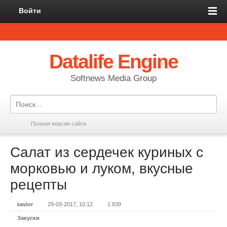
Войти
Datalife Engine
Softnews Media Group
Полная версия сайта
Салат из сердечек куриных с
морковью и луком, вкусные
рецепты
savior
29-03-2017, 10:12
1 839
Закуски