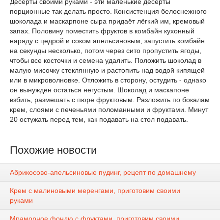
Десерты своими руками - эти маленькие десерты
порционные так делать просто. Консистенция белоснежного
шоколада и маскарпоне сыра придаёт лёгкий им, кремовый
запах. Половину поместить фруктов в комбайн кухонный
наряду с цедрой и соком апельсиновым, запустить комбайн
на секунды несколько, потом через сито пропустить ягоды,
чтобы все косточки и семена удалить. Положить шоколад в
малую мисочку стеклянную и растопить над водой кипящей
или в микроволновке. Отложить в сторону, остудить - однако
он вынужден остаться негустым. Шоколад и маскапоне
взбить, размешать с пюре фруктовым. Разложить по бокалам
крем, слоями с печеньями поломанными и фруктами. Минут
20 остужать перед тем, как подавать на стол подавать.
Похожие новости
Абрикосово-апельсиновые пудинг, рецепт по домашнему
Крем с малиновыми меренгами, приготовим своими
руками
Мраморное фондю с фруктами, приготовим своими