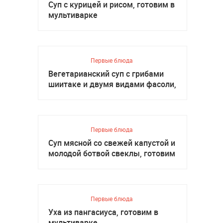
Суп с курицей и рисом, готовим в
мультиварке
Первые блюда
Вегетарианский суп с грибами
шиитаке и двумя видами фасоли,
готовим в мультиварке
Первые блюда
Суп мясной со свежей капустой и
молодой ботвой свеклы, готовим
в мультиварке
Первые блюда
Уха из пангасиуса, готовим в
мультиварке