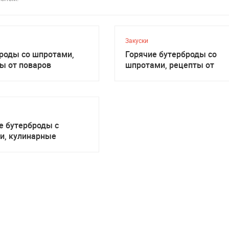
Закуски
роды со шпротами,
Горячие бутерброды со
ы от поваров
шпротами, рецепты от
поваров
е бутерброды с
и, кулинарные
ты