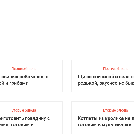
Первые блюда
Первые блюда
з свиных ребрышек, с
Щи со свининой и зелен
ой и грибами
редькой, вкуснее не бы
Вторые блюда
Вторые блюда
риготовить говядину с
Котлеты из кролика на п
ами, готовим в
готовим в мультиварке
иварке