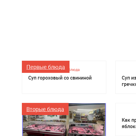
Первые блюда
Первые блюда
Суп гороховый со свининой
Суп и
гречк
Вторые блюда
Как п
яблок
мульт