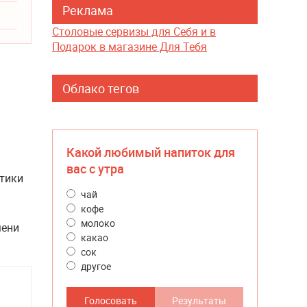
Реклама
Столовые сервизы для Себя и в
Подарок в магазине Для Тебя
Облако тегов
Какой любимый напиток для
вас с утра
атики
чай
кофе
молоко
мени
какао
сок
другое
Голосовать
Результаты