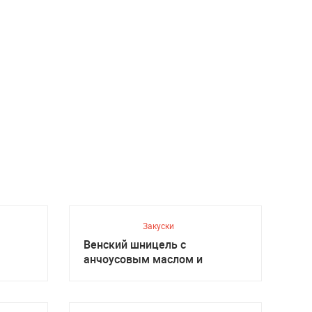
Закуски
Венский шницель с
анчоусовым маслом и
салатом, Австрийская кухня