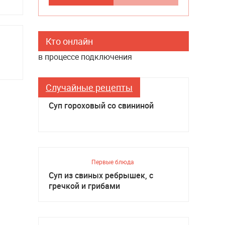
Кто онлайн
в процессе подключения
Случайные рецепты
Первые блюда
Суп гороховый со свининой
Первые блюда
Суп из свиных ребрышек, с
гречкой и грибами