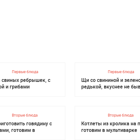
Первые блюда
Первые блюда
з свиных ребрышек, с
Щи со свининой и зелен
ой и грибами
редькой, вкуснее не бы
Вторые блюда
Вторые блюда
риготовить говядину с
Котлеты из кролика на п
ами, готовим в
готовим в мультиварке
иварке