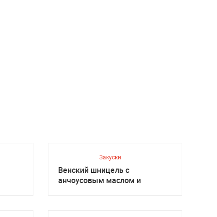
Закуски
Венский шницель с
анчоусовым маслом и
салатом, Австрийская кухня