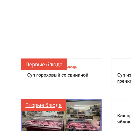
Первые блюда
Первые блюда
Суп гороховый со свининой
Суп и
гречк
Вторые блюда
Как п
яблок
мульт