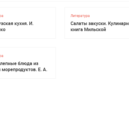
ра
Литература
зская кухня. И.
Салаты закуски. Кулинар
нко
книга Мильской
ра
лепные блюда из
 морепродуктов. Е. А.