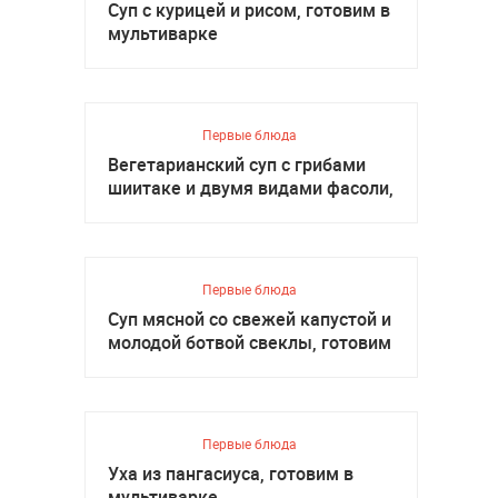
Суп с курицей и рисом, готовим в
мультиварке
Первые блюда
Вегетарианский суп с грибами
шиитаке и двумя видами фасоли,
готовим в мультиварке
Первые блюда
Суп мясной со свежей капустой и
молодой ботвой свеклы, готовим
в мультиварке
Первые блюда
Уха из пангасиуса, готовим в
мультиварке