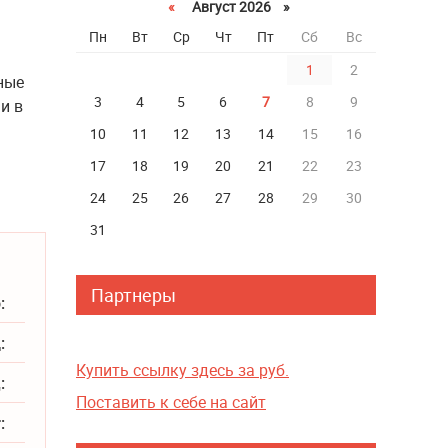
«
Август 2026 »
Пн
Вт
Ср
Чт
Пт
Сб
Вс
1
2
ные
3
4
5
6
7
8
9
и в
10
11
12
13
14
15
16
17
18
19
20
21
22
23
24
25
26
27
28
29
30
31
Партнеры
:
:
Купить ссылку здесь за
руб.
:
Поставить к себе на сайт
: