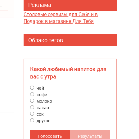
Реклама
:
Столовые сервизы для Себя и в
Подарок в магазине Для Тебя
Облако тегов
Какой любимый напиток для
вас с утра
чай
кофе
молоко
какао
сок
другое
Голосовать
Результаты