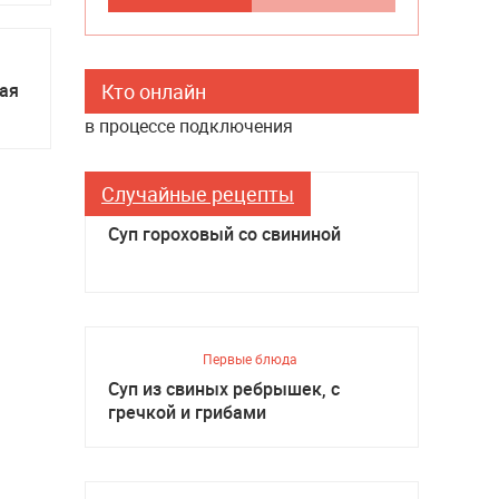
ная
Кто онлайн
в процессе подключения
Случайные рецепты
Первые блюда
Суп гороховый со свининой
Первые блюда
Суп из свиных ребрышек, с
гречкой и грибами