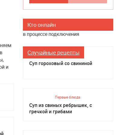
Кто онлайн
в процессе подключения
иняем
Случайные рецепты
в
Первые блюда
ы,
Суп гороховый со свининой
ой и
Первые блюда
Суп из свиных ребрышек, с
гречкой и грибами
й,