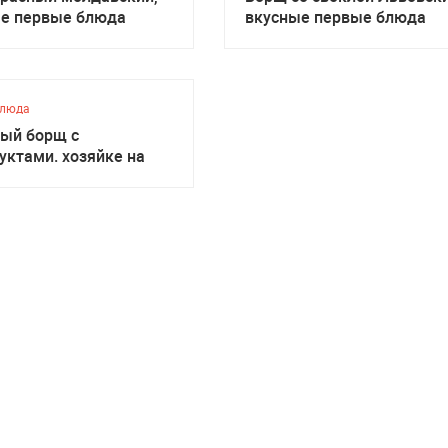
е первые блюда
вкусные первые блюда
блюда
ый борщ с
уктами. хозяйке на
у