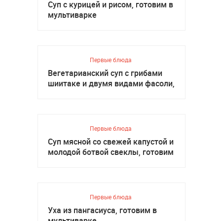
Суп с курицей и рисом, готовим в
мультиварке
Первые блюда
Вегетарианский суп с грибами
шиитаке и двумя видами фасоли,
готовим в мультиварке
Первые блюда
Суп мясной со свежей капустой и
молодой ботвой свеклы, готовим
в мультиварке
Первые блюда
Уха из пангасиуса, готовим в
мультиварке