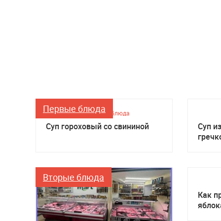
Первые блюда
Первые блюда
Суп гороховый со свининой
Суп и
гречк
Вторые блюда
Как п
яблок
мульт