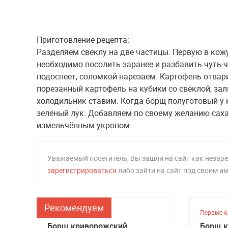
Приготовление рецепта:
Разделяем свёклу на две частицы. Первую в кож
необходимо посолить заранее и разбавить чуть-ч
подоспеет, соломкой нарезаем. Картофель отвар
порезанный картофель на кубики со свёклой, за
холодильник ставим. Когда борщ полуготовый у н
зелёный лук. Добавляем по своему желанию саха
измельчённым укропом.
Уважаемый посетитель, Вы зашли на сайт как неза
зарегистрироваться
либо зайти на сайт под своим и
Рекомендуем
Первые блюда
Первые 
Борщ криворожский
Борщ к