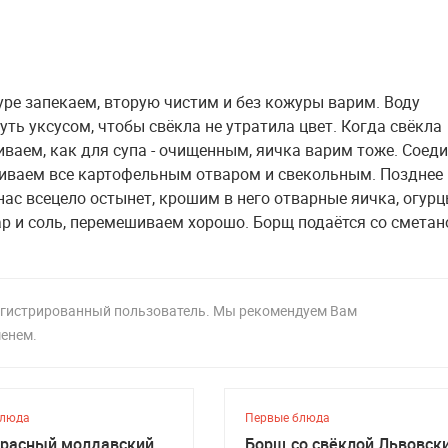
уре запекаем, вторую чистим и без кожуры варим. Воду
уть уксусом, чтобы свёкла не утратила цвет. Когда свёкла
иваем, как для супа - очищенным, яичка варим тоже. Соед
ливаем все картофельным отваром и свекольным. Позднее 
ас всецело остынет, крошим в него отварные яичка, огурц
р и соль, перемешиваем хорошо. Борщ подаётся со сметан
регистрированный пользователь. Мы рекомендуем Вам
менем.
блюда
Первые блюда
расный молдавский,
Борщ со свёклой Львовски