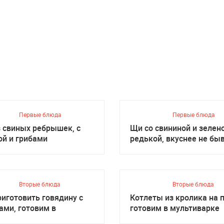
Первые блюда
Первые блюда
з свиных ребрышек, с
Щи со свининой и зелен
ой и грибами
редькой, вкуснее не бы
Вторые блюда
Вторые блюда
риготовить говядину с
Котлеты из кролика на п
ами, готовим в
готовим в мультиварке
иварке