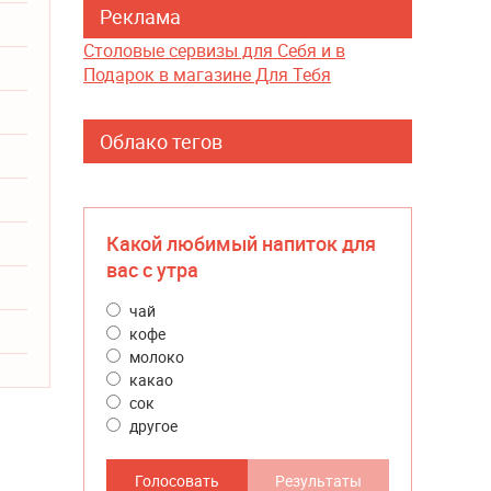
Реклама
Столовые сервизы для Себя и в
Подарок в магазине Для Тебя
Облако тегов
Какой любимый напиток для
вас с утра
чай
кофе
молоко
какао
сок
другое
Голосовать
Результаты