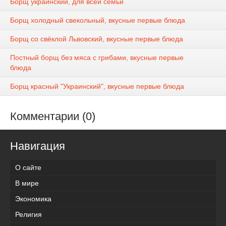
Борщ украинский, для всей семьи
Борщ холодный свекольный, вкусные первые блюда
Борщ со свёклой Львовский, вкусные первые блюда
Постный борщ без мяса с грибами, вкусные первые
блюда
Борщ красный "Украинский", вкусные первые блюда
Комментарии (0)
Навигация
О сайте
В мире
Экономика
Религия