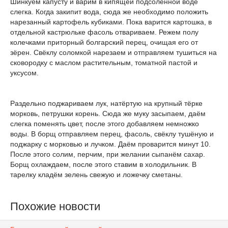
Шинкуем капусту и варим в кипящей подсоленной воде
слегка. Когда закипит вода, сюда же необходимо положить
нарезанный картофель кубиками. Пока варится картошка, в
отдельной кастрюльке фасоль отвариваем. Режем полу
колечками приторный болгарский перец, очищая его от
зёрен. Свёклу соломкой нарезаем и отправляем тушиться на
сковородку с маслом растительным, томатной пастой и
уксусом.
Раздельно поджариваем лук, натёртую на крупный тёрке
морковь, петрушки корень. Сюда же муку засыпаем, даём
слегка поменять цвет, после этого добавляем немножко
воды. В борщ отправляем перец, фасоль, свёклу тушёную и
поджарку с морковью и лучком. Даём проварится минут 10.
После этого солим, перчим, при желании сыпанём сахар.
Борщ охлаждаем, после этого ставим в холодильник. В
тарелку кладём зелень свежую и ложечку сметаны.
Похожие новости