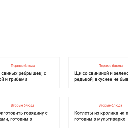
Первые блюда
Первые блюда
з свиных ребрышек, с
Щи со свининой и зелен
ой и грибами
редькой, вкуснее не бы
Вторые блюда
Вторые блюда
риготовить говядину с
Котлеты из кролика на п
ами, готовим в
готовим в мультиварке
иварке