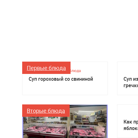
Первые блюда
Первые блюда
Суп гороховый со свининой
Суп и
гречк
Вторые блюда
Как п
яблок
мульт