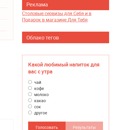
Реклама
Столовые сервизы для Себя и в
Подарок в магазине Для Тебя
Облако тегов
Какой любимый напиток для
вас с утра
чай
кофе
молоко
какао
сок
другое
Голосовать
Результаты