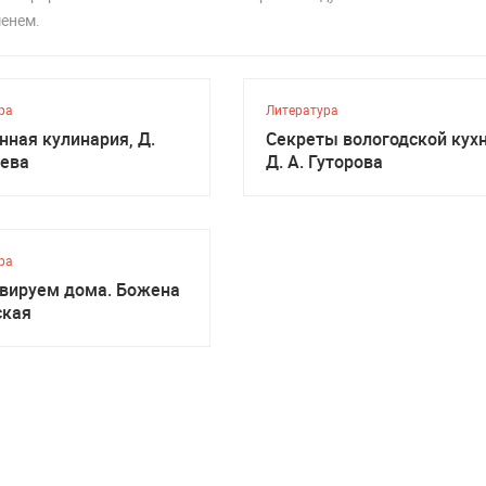
менем.
ра
Литература
нная кулинария, Д.
Секреты вологодской кухн
ева
Д. А. Гуторова
ра
вируем дома. Божена
ская