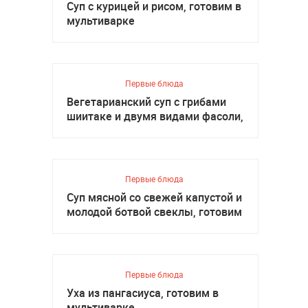
Суп с курицей и рисом, готовим в
мультиварке
Первые блюда
Вегетарианский суп с грибами
шиитаке и двумя видами фасоли,
готовим в мультиварке
Первые блюда
Суп мясной со свежей капустой и
молодой ботвой свеклы, готовим
в мультиварке
Первые блюда
Уха из пангасиуса, готовим в
мультиварке