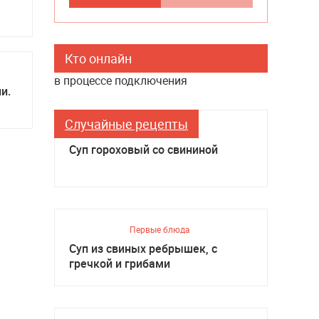
Кто онлайн
в процессе подключения
и.
Случайные рецепты
Первые блюда
Суп гороховый со свининой
Первые блюда
Суп из свиных ребрышек, с
гречкой и грибами