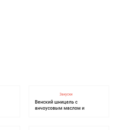
Закуски
Венский шницель с
анчоусовым маслом и
салатом, Австрийская кухня