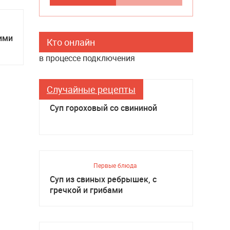
ими
Кто онлайн
в процессе подключения
Случайные рецепты
Первые блюда
Суп гороховый со свининой
Первые блюда
Суп из свиных ребрышек, с
гречкой и грибами