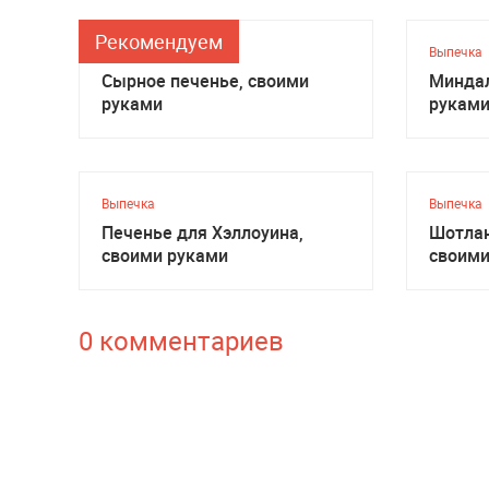
Рекомендуем
Выпечка
Выпечка
Сырное печенье, своими
Миндал
руками
рукам
Выпечка
Выпечка
Печенье для Хэллоуина,
Шотлан
своими руками
своими
0 комментариев