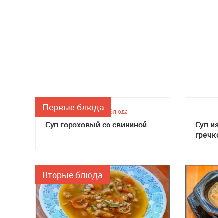
Первые блюда
Первые блюда
Суп гороховый со свининой
Суп и
гречк
Вторые блюда