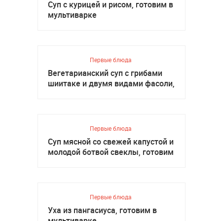
Суп с курицей и рисом, готовим в
мультиварке
Первые блюда
Вегетарианский суп с грибами
шиитаке и двумя видами фасоли,
готовим в мультиварке
Первые блюда
Суп мясной со свежей капустой и
молодой ботвой свеклы, готовим
в мультиварке
Первые блюда
Уха из пангасиуса, готовим в
мультиварке