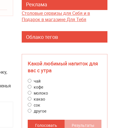
Реклама
Столовые сервизы для Себя и в
Подарок в магазине Для Тебя
Облако тегов
Какой любимый напиток для
вас с утра
нку,
чай
ченья
кофе
молоко
какао
сок
другое
Голосовать
Результаты