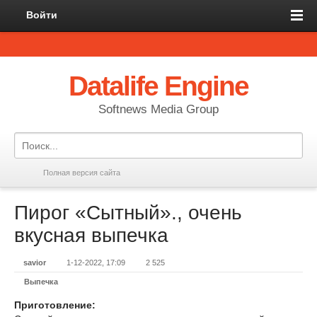
Войти
Datalife Engine
Softnews Media Group
Полная версия сайта
Пирог «Сытный»., очень
вкусная выпечка
savior
1-12-2022, 17:09
2 525
Выпечка
Приготовление: