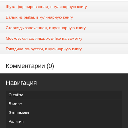
Щука фаршированная, в кулинарную книгу
Балык из рыбы, в кулинарную книгу
Стерлядь запеченная, в кулинарную книгу
Московская солянка, хозяйке на заметку
Говядина по-русски, в кулинарную книгу
Комментарии (0)
Навигация
О сайте
В мире
Экономика
Религия