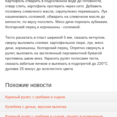
Картофель отварить в подсоленной воде до готовности,
отвар слить, картофель протереть через сито. Добавить
половину сливочного масла, скрупулезно перемешать. Лук
нашинковать соломкой, обжарить на сливочном масле до
мягкости, по вкусу посолить. Мясо дичи порезать кубиками,
болгарский перец и корнишоны - соломкой.
Тесто раскатать в пласт шириной 5 мм, смазать кетчупом,
сверху выложить слоями: картофельное пюре, лук, мясо
дичи, корнишоны, болгарский перец. Опрятно свернуть в
рулет, выложить на застеленный пергаментной бумагой
противень швом вниз. Украсить рулет полосами теста,
смазать взбитым яичком и выпекать в подогретой до 220°С.
духовке 25 минут, до золотистого цвета.
Похожие новости
Куриный рулет, с грибами и сыром
Кулебяка с дичью, вкусная выпечка
Куриный рулет с грибами и сыром, рецепт в кулинарную