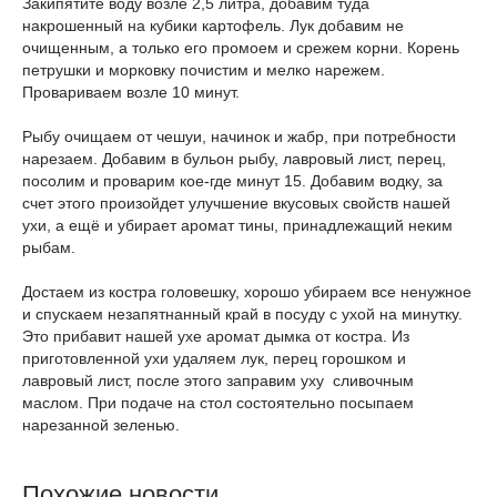
Закипятите воду возле 2,5 литра, добавим туда
накрошенный на кубики картофель. Лук добавим не
очищенным, а только его промоем и срежем корни. Корень
петрушки и морковку почистим и мелко нарежем.
Провариваем возле 10 минут.
Рыбу очищаем от чешуи, начинок и жабр, при потребности
нарезаем. Добавим в бульон рыбу, лавровый лист, перец,
посолим и проварим кое-где минут 15. Добавим водку, за
счет этого произойдет улучшение вкусовых свойств нашей
ухи, а ещё и убирает аромат тины, принадлежащий неким
рыбам.
Достаем из костра головешку, хорошо убираем все ненужное
и спускаем незапятнанный край в посуду с ухой на минутку.
Это прибавит нашей ухе аромат дымка от костра. Из
приготовленной ухи удаляем лук, перец горошком и
лавровый лист, после этого заправим уху сливочным
маслом. При подаче на стол состоятельно посыпаем
нарезанной зеленью.
Похожие новости