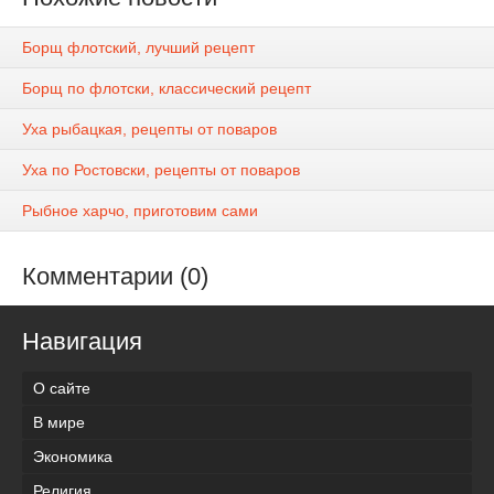
Борщ флотский, лучший рецепт
Борщ по флотски, классический рецепт
Уха рыбацкая, рецепты от поваров
Уха по Ростовски, рецепты от поваров
Рыбное харчо, приготовим сами
Комментарии (0)
Навигация
О сайте
В мире
Экономика
Религия