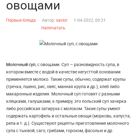
овощами
Первые блюда
Автор:
savior
1-04-2022, 00:21
Напечатать
Молочный суп
, с овощами. Суп — разновидность супа, в
котором вместе с водой в качестве негусттой основании
применяется молоко. Такие супы, обычно, содержат крупы
(гречка, пшено, рис, овёс, манная крупа и др.), хлеб либо
макаронные изделия. Молочный суп готовят с разными
клёцками, галушками, к примеру, это польский суп зачерка
либо российская затируха с молоком. Такие супы умеют
содержать картофель и остальные овощи (морковь, капуста,
репа и т. д.). Существуют рецепты приготовления молочного
супа с тыквой, саго, грибами, горохом, фасолью и др.