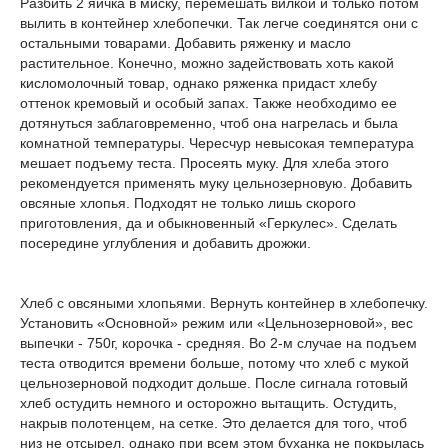
Разбить 2 яичка в миску, перемешать вилкой и только потом
вылить в контейнер хлебопечки. Так легче соединятся они с
остальными товарами. Добавить ряженку и масло
растительное. Конечно, можно задействовать хоть какой
кисломолочный товар, однако ряженка придаст хлебу
оттенок кремовый и особый запах. Также необходимо ее
дотянуться заблаговременно, чтоб она нагрелась и была
комнатной температуры. Чересчур невысокая температура
мешает подъему теста. Просеять муку. Для хлеба этого
рекомендуется применять муку цельнозерновую. Добавить
овсяные хлопья. Подходят не только лишь скорого
приготовления, да и обыкновенный «Геркулес». Сделать
посередине углубления и добавить дрожжи.
Хлеб с овсяными хлопьями. Вернуть контейнер в хлебопечку.
Установить «Основной» режим или «Цельнозерновой», вес
выпечки - 750г, корочка - средняя. Во 2-м случае на подъем
теста отводится времени больше, потому что хлеб с мукой
цельнозерновой подходит дольше. После сигнала готовый
хлеб остудить немного и осторожно вытащить. Остудить,
накрыв полотенцем, на сетке. Это делается для того, чтоб
низ не отсырел, однако при всем этом буханка не покрылась