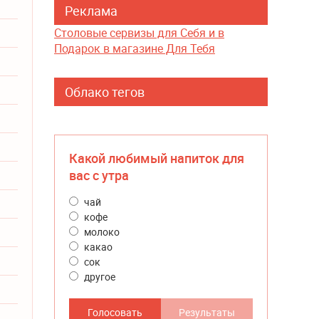
Реклама
Столовые сервизы для Себя и в
Подарок в магазине Для Тебя
Облако тегов
Какой любимый напиток для
вас с утра
чай
кофе
молоко
какао
сок
другое
Голосовать
Результаты