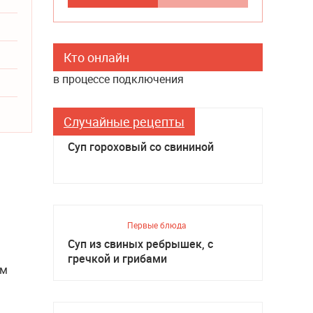
Кто онлайн
в процессе подключения
Случайные рецепты
Первые блюда
Суп гороховый со свининой
Первые блюда
Суп из свиных ребрышек, с
гречкой и грибами
ем