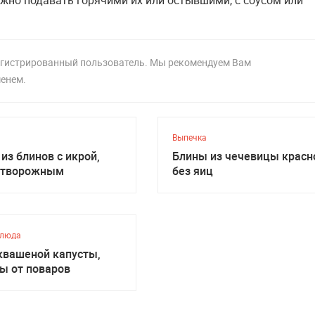
жно подавать горячими их или остывшими, с соусом или
регистрированный пользователь. Мы рекомендуем Вам
менем.
Выпечка
 из блинов с икрой,
Блины из чечевицы красн
 творожным
без яиц
блюда
квашеной капусты,
ы от поваров