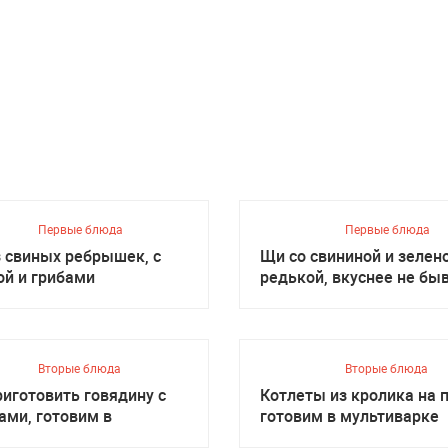
Первые блюда
Первые блюда
з свиных ребрышек, с
Щи со свининой и зелен
ой и грибами
редькой, вкуснее не бы
Вторые блюда
Вторые блюда
риготовить говядину с
Котлеты из кролика на п
ами, готовим в
готовим в мультиварке
иварке