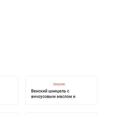
Закуски
Венский шницель с
анчоусовым маслом и
салатом, Австрийская кухня