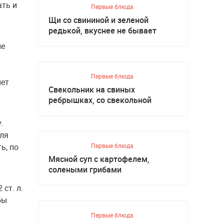
ать и
Первые блюда
Щи со свининой и зеленой
редькой, вкуснее не бывает
не
Первые блюда
нет
Свекольник на свиных
ребрышках, со свекольной
ботвой
.
для
ь, по
Первые блюда
Мясной суп с картофелем,
солеными грибами
ст. л.
бы
Первые блюда