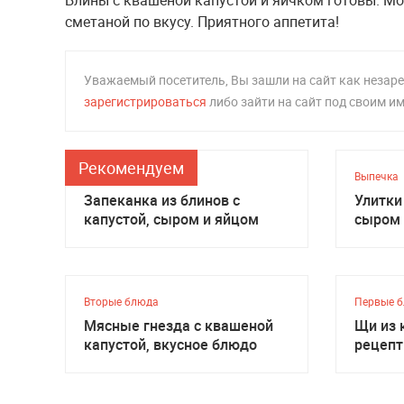
Блины с квашеной капустой и яичком готовы. Мо
сметаной по вкусу. Приятного аппетита!
Уважаемый посетитель, Вы зашли на сайт как неза
зарегистрироваться
либо зайти на сайт под своим и
Рекомендуем
Выпечка
Выпечка
Запеканка из блинов с
Улитки
капустой, сыром и яйцом
сыром
Вторые блюда
Первые 
Мясные гнезда с квашеной
Щи из 
капустой, вкусное блюдо
рецепт