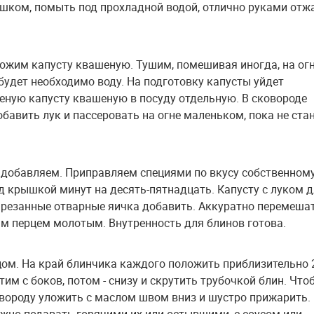
ишком, помыть под прохладной водой, отлично руками отж
ожим капусту квашеную. Тушим, помешивая иногда, на ог
будет необходимо воду. На подготовку капусты уйдет
еную капусту квашеную в посуду отдельную. В сковороде
бавить лук и пассеровать на огне маленьком, пока не ста
 добавляем. Приправляем специями по вкусу собственному
од крышкой минут на десять-пятнадцать. Капусту с луком 
арезанные отварные яичка добавить. Аккуратно перемешат
м перцем молотым. Внутренность для блинов готова.
м. На край блинчика каждого положить приблизительно 2 
им с боков, потом - снизу и скрутить трубочкой блин. Что
овороду уложить с маслом швом вниз и шустро прижарить.