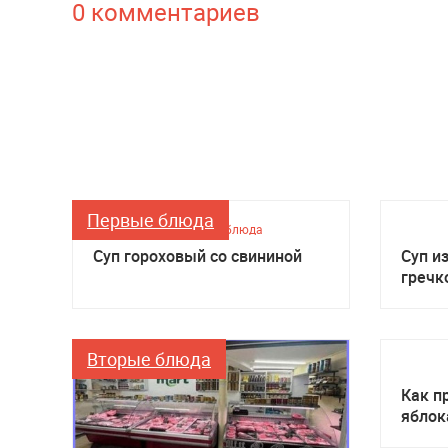
0 комментариев
Первые блюда
Первые блюда
Суп гороховый со свининой
Суп и
гречк
Вторые блюда
Как п
яблок
мульт