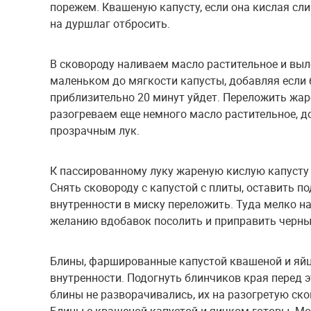
порежем. Квашеную капусту, если она кислая сл
на дуршлаг отбросить.
В сковороду наливаем масло растительное и выл
маленьком до мягкости капусты, добавляя если 
приблизительно 20 минут уйдет. Переложить жар
разогреваем еще немного масло растительное, до
прозрачным лук.
К пассированному луку жареную кислую капусту
Снять сковороду с капустой с плиты, оставить п
внутренности в миску переложить. Туда мелко н
желанию вдобавок посолить и приправить черны
Блины, фаршированные капустой квашеной и яйцо
внутренности. Подогнуть блинчиков края перед эт
блины не разворачивались, их на разогретую ск