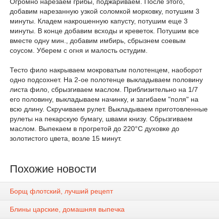
Огромно нарезаем грибы, поджариваем. После этого,
добавим нарезанную узкой соломкой морковку, потушим 3
минуты. Кладем накрошенную капусту, потушим еще 3
минуты. В конце добавим всходы и креветок. Потушим все
вместе одну мин., добавим имбирь, сбрызнем соевым
соусом. Уберем с огня и малость остудим.
Тесто фило накрываем мокроватым полотенцем, наоборот
одно подсохнет. На 2-ое полотенце выкладываем половину
листа фило, сбрызгиваем маслом. Приблизительно на 1/7
его половину, выкладываем начинку, и загибаем "поля" на
всю длину. Скручиваем рулет. Выкладываем приготовленные
рулеты на пекарскую бумагу, швами книзу. Сбрызгиваем
маслом. Выпекаем в прогретой до 220°C духовке до
золотистого цвета, возле 15 минут.
Похожие новости
Борщ флотский, лучший рецепт
Блины царские, домашняя выпечка