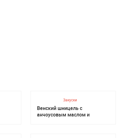
Закуски
Венский шницель с
анчоусовым маслом и
салатом, Австрийская кухня