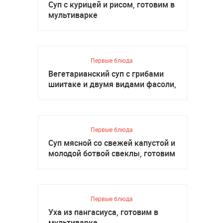
Суп с курицей и рисом, готовим в
мультиварке
Первые блюда
Вегетарианский суп с грибами
шиитаке и двумя видами фасоли,
готовим в мультиварке
Первые блюда
Суп мясной со свежей капустой и
молодой ботвой свеклы, готовим
в мультиварке
Первые блюда
Уха из пангасиуса, готовим в
мультиварке