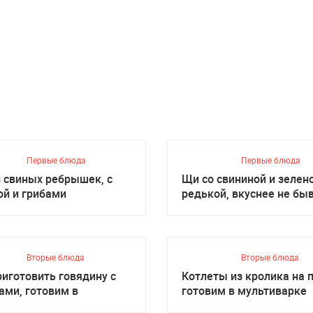
Первые блюда
Первые блюда
з свиных ребрышек, с
Щи со свининой и зелен
ой и грибами
редькой, вкуснее не бы
Вторые блюда
Вторые блюда
риготовить говядину с
Котлеты из кролика на п
ами, готовим в
готовим в мультиварке
иварке