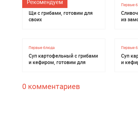
Рекомендуем
Первые блюда
Первые 
Щи с грибами, готовим для
Сливоч
своих
из за
белосн
готови
Первые блюда
Первые 
Суп картофельный с грибами
Суп ка
и кефиром, готовим для
и кефи
своих
своих
0 комментариев