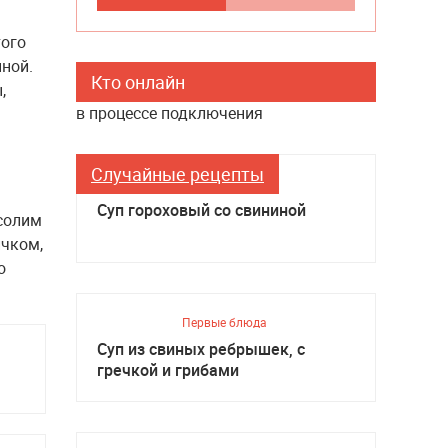
того
ной.
Кто онлайн
,
в процессе подключения
Случайные рецепты
Первые блюда
Суп гороховый со свининой
осолим
ичком,
о
Первые блюда
Суп из свиных ребрышек, с
гречкой и грибами