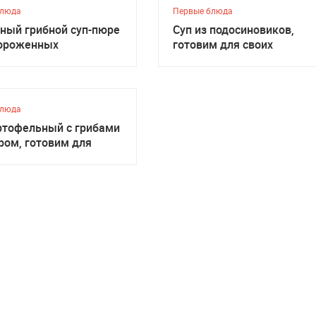
блюда
Первые блюда
ный грибной суп-пюре
Суп из подосиновиков,
мороженных
готовим для своих
ежных грибов,
м для своих
блюда
ртофельный с грибами
ром, готовим для