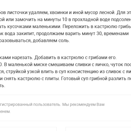
ов листочки удаляем, хвоинки и иной мусор лесной. Для э
й или замочить на минуты 10 в прохладной воде подсолен
ать кусочками маленькими. Переложить в кастрюлю грибы
ак вода закипит, продолжаем варить минут 30, временами
разовываться, добавляем соль.
ками нарезать. Добавить в кастрюлю с грибами его.
. В маленькой миске смешиваем сливки с яичко, чуток п
, струйкой узкой влить в суп консистенцию из сливок с я
и снять кастрюлю с плиты. Готовый суп грибной разлить п
ть.
регистрированный пользователь. Мы рекомендуем Вам
менем.