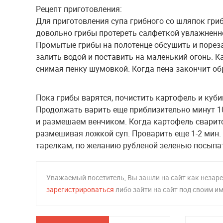
Рецепт приготовления:
Для приготовления супа грибного со шляпок гриб
довольно грибы протереть салфеткой увлажненно
Промытые грибы на полотенце обсушить и порез
залить водой и поставить на маленький огонь. К
снимая пенку шумовкой. Когда пена закончит об
Пока грибы варятся, почистить картофель и куби
Продолжать варить еще приблизительно минут 10
и размешаем венчиком. Когда картофель сварится
размешивая ложкой суп. Проварить еще 1-2 мин. 
тарелкам, по желанию рубленой зеленью посыпа
Уважаемый посетитель, Вы зашли на сайт как неза
зарегистрироваться
либо зайти на сайт под своим и