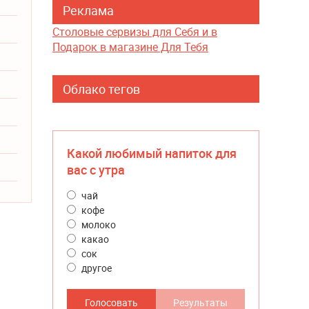
Реклама
Столовые сервизы для Себя и в
Подарок в магазине Для Тебя
Облако тегов
Какой любимый напиток для
вас с утра
чай
кофе
молоко
какао
сок
другое
Голосовать
Результаты