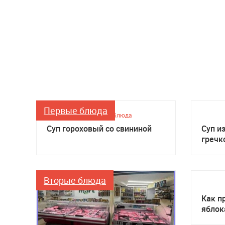
Первые блюда
Первые блюда
Суп гороховый со свининой
Суп и
гречк
Вторые блюда
Как п
яблок
мульт