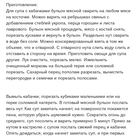
Приготовление:
Для супа с кабачками бульон мясной сварить на любом мясе
на косточке. Можно варить на ребрышках свиных с
добавлением стеблей укропа, перца горошин и листа
лаврового. Бульон мясной процедить, мясо с костей снять,
порезать кусками и вернуть в бульон. Раздельно нут сварить
в воде без соли. Можно консервированный взять в том же
объеме, что и отварной. С отварного нута слить воду слить и
отставить в сторону на время. Приготовить овощи для супа
другие. Лук очистить, порезать мелко. Измельчить
очищенный морковь на большой терке или соломкой
порезать. Сахарный перец пополам разрезать, вычистить
перегородки и семечки и порезать полосами.
Вымыть кабачки, порезать кубиками маленькими или на
терке соломкой натереть. В готовый мясной бульон послать
весь нут. Как суп закипать начнет, на поверхности покажется
пена, которую убрать шумовкой нужно. Сократить огонь до
среднего, суп посолить и варить примерно 5 минут. Прямо за
нутом в кастрюлю с супом послать свежий перец и кабачки.
Опять дождаться, когда начнет закипать суп, и при первых