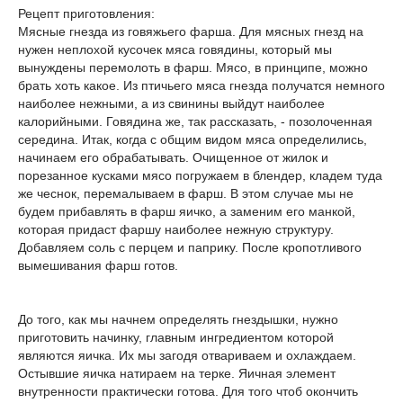
Рецепт приготовления:
Мясные гнезда из говяжьего фарша. Для мясных гнезд на
нужен неплохой кусочек мяса говядины, который мы
вынуждены перемолоть в фарш. Мясо, в принципе, можно
брать хоть какое. Из птичьего мяса гнезда получатся немного
наиболее нежными, а из свинины выйдут наиболее
калорийными. Говядина же, так рассказать, - позолоченная
середина. Итак, когда с общим видом мяса определились,
начинаем его обрабатывать. Очищенное от жилок и
порезанное кусками мясо погружаем в блендер, кладем туда
же чеснок, перемалываем в фарш. В этом случае мы не
будем прибавлять в фарш яичко, а заменим его манкой,
которая придаст фаршу наиболее нежную структуру.
Добавляем соль с перцем и паприку. После кропотливого
вымешивания фарш готов.
До того, как мы начнем определять гнездышки, нужно
приготовить начинку, главным ингредиентом которой
являются яичка. Их мы загодя отвариваем и охлаждаем.
Остывшие яичка натираем на терке. Яичная элемент
внутренности практически готова. Для того чтоб окончить