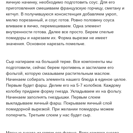
яичную начинку, необходимо подготовить соус. Для его
приготовления смешиваем французскую горчицу, сметану и
кетчуп. В получившуюся консистенция добавляем укроп,
мелко порезанный, и соус готов. Ровно половину соуса
вливаем в яичко, перемешиваем. Одна элемент
внутренности готова. Далее все просто. Берем спелые
помидоры и нарезаем их. Форма вырезки не имеет
значения. Основное нарезать помельче.
Сыр натираем на большой терке. Все компоненты мы
подготовили, сейчас берем противень и застилаем его
фольгой, которую смазываем растительным маслом.
Начинаем собирать элемента нашего блюда в единое целое.
Первым будет фарш. Делим его на 5-7 колобков. Каждому
колобку придаем форму гнезда. Укладываем их на фольгу.
Начинаем заполнять гнездышки. Первым слоем
выкладываем яичный фарш. Покрываем яичный слой
помидорной вырезкой. При желании помидоры можем
поперчить. Третьим слоем у нас будет сыр.
Мясные гнезда из говяжьего фарша. Верх каждого гнезда