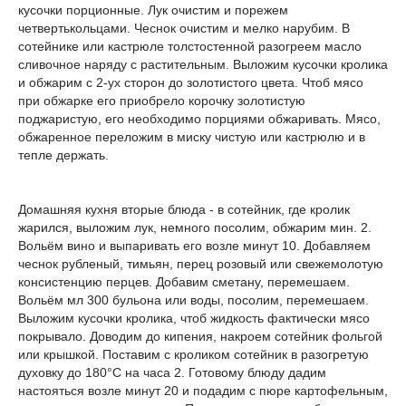
кусочки порционные. Лук очистим и порежем
четвертькольцами. Чеснок очистим и мелко нарубим. В
сотейнике или кастрюле толстостенной разогреем масло
сливочное наряду с растительным. Выложим кусочки кролика
и обжарим с 2-ух сторон до золотистого цвета. Чтоб мясо
при обжарке его приобрело корочку золотистую
поджаристую, его необходимо порциями обжаривать. Мясо,
обжаренное переложим в миску чистую или кастрюлю и в
тепле держать.
Домашняя кухня вторые блюда - в сотейник, где кролик
жарился, выложим лук, немного посолим, обжарим мин. 2.
Вольём вино и выпаривать его возле минут 10. Добавляем
чеснок рубленый, тимьян, перец розовый или свежемолотую
консистенцию перцев. Добавим сметану, перемешаем.
Вольём мл 300 бульона или воды, посолим, перемешаем.
Выложим кусочки кролика, чтоб жидкость фактически мясо
покрывало. Доводим до кипения, накроем сотейник фольгой
или крышкой. Поставим с кроликом сотейник в разогретую
духовку до 180°C на часа 2. Готовому блюду дадим
настояться возле минут 20 и подадим с пюре картофельным,